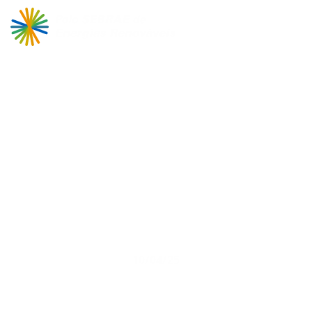
Descubra como pagar
menos na conta de luz e
deixar sua empresa mais
sustentável!
10/04/25