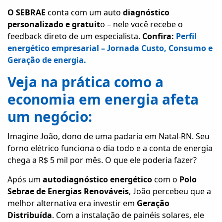
O SEBRAE
conta com um auto
diagnóstico
personalizado e gratuit
o – nele você recebe o
feedback direto de um especialista.
Confira:
Perfil
energético empresarial – Jornada Custo, Consumo e
Geração de energia.
Veja na prática como a
economia em energia afeta
um negócio:
Imagine João, dono de uma padaria em Natal-RN. Seu
So
forno elétrico funciona o dia todo e a conta de energia
Nó
chega a R$ 5 mil por mês. O que ele poderia fazer?
Solu
Cont
Após um
autodiagnóstico energético
com o
Polo
Fale
Sebrae de Energias Renováveis
, João percebeu que a
Con
melhor alternativa era investir em
Geração
Distribuída
. Com a instalação de painéis solares, ele