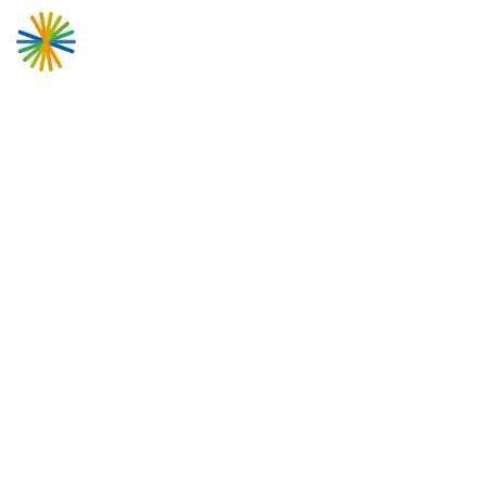
Histórias Inspiradoras: Jolie
e como pequenos negócios
crescem com Energia
Renovável
04/09/25