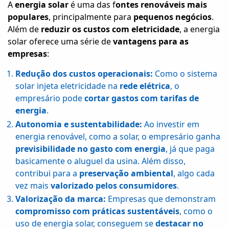
A
energia solar
é uma das f
ontes renováveis mais
populares
, principalmente para
pequenos negócios
.
Além de
reduzir os custos com eletricidade
, a energia
solar oferece uma série de
vantagens para as
empresas
:
Redução dos custos operacionais:
Como o sistema
solar injeta eletricidade na
rede elétrica
, o
empresário pode
cortar gastos com tarifas de
energia
.
Autonomia e sustentabilidade:
Ao investir em
energia renovável, como a solar, o empresário ganha
previsibilidade no gasto com energia
, já que paga
basicamente o aluguel da usina. Além disso,
contribui para a
preservação ambiental
, algo cada
So
vez mais
valorizado pelos consumidores
.
Nó
Valorização da marca:
Empresas que demonstram
Solu
compromisso com práticas sustentáveis
, como o
Cont
uso de energia solar, conseguem se
destacar no